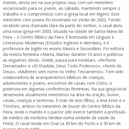
marido, desta vez na sua própria casa, com um ministério
vocacionado para os jovens, ao sábado, mantendo sempre o
trabalho e o compromisso com a igreja local em Algeriz. Este
ministério com jovens foi encerrado no Verão de 2002. Tendo
recebido uma chamada clara da parte do Senhor, o casal abriu
uma nova igreja em 2003, situada na cidade de Santa Maria da
Feira – o Centro Bíblico da Feira. É licenciada em Línguas e
Literaturas Modernas (Estudos Ingleses e Alemães), e é
professora de Inglês no ensino Básico e Secundário. Foi editora
da revista feminina «Marta, Marta» durante 10 anos e publicou
as seguintes obras: «Selah, pausa para meditar», «Perfume
Derramado» e «El-Shaddai, Deus Todo-Poderoso», «Noite de
Deus», «Mulheres sem nome no Velho Testamento». Tem sido
colaboradora de acampamentos bíblicos de crianças,
adolescentes e jovens, encontros de casais com Cristo, e
preletora em algumas conferências femininas. Na sua igreja local
desenvolve atualmente ministérios na área da oração, louvor,
casais, crianças e senhoras. É mãe de dois filhos, a Ana Ester e o
Timóteo, ambos no ministério de louvor do Centro Bíblico da
Feira, onde o marido é o pastor (ele exerce também a profissão
de médico de medicina familiar numa unidade de saúde da
Feira). O casal reside em Ovar (a 30 km do Porto e a 50 km de