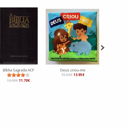
Bíblia Sagrada ACF
Deus criou-me
15.50€
13.95€
13.00€
11.70€
20.00€