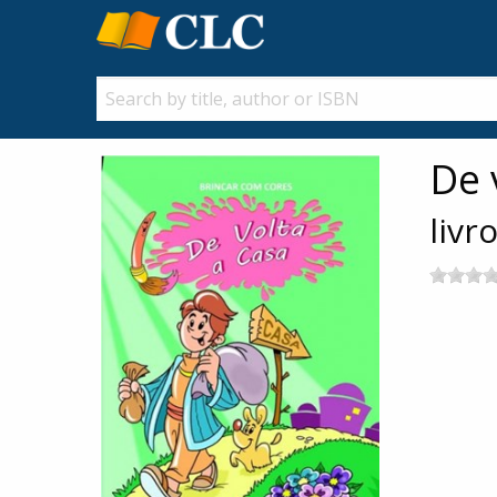
De 
livr