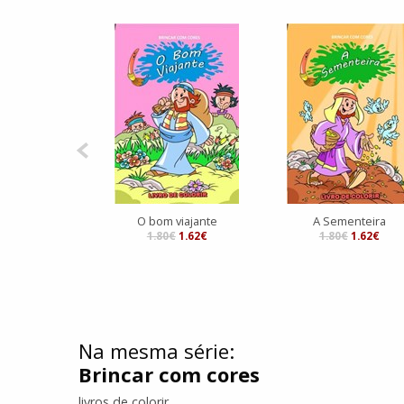
O bom viajante
A Sementeira
1.80€
1.62€
1.80€
1.62€
Na mesma série:
Brincar com cores
livros de colorir