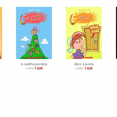
A ovelha perdida
Abrir a porta
1.80€
1.62€
1.80€
1.62€