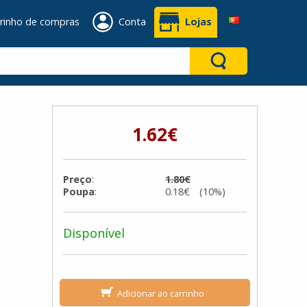
rinho de compras
Conta
Lojas
1.62€
Preço
:
1.80€
Poupa
:
0.18€ (10%)
Disponível
Adicionar ao carrinho