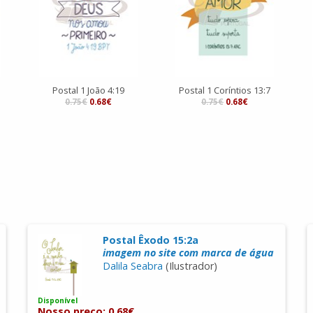
Postal 1 João 4:19
Postal 1 Coríntios 13:7
0.75€
0.68€
0.75€
0.68€
Postal Êxodo 15:2a
imagem no site com marca de água
Dalila Seabra
(Ilustrador)
Disponível
Nosso preço: 0.68€