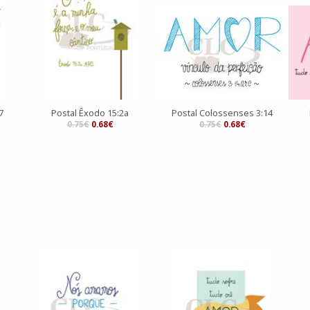
7
Postal Êxodo 15:2a
Postal Colossenses 3:14
0.75€
0.68€
0.75€
0.68€