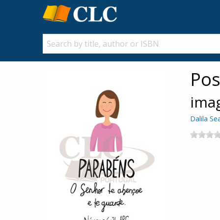
Pos
ima
Dalila Se