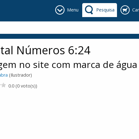
Menu
Pesquisa
Car
tal Números 6:24
gem no site com marca de água
abra
(Ilustrador)
0.0 (0 voto(s))