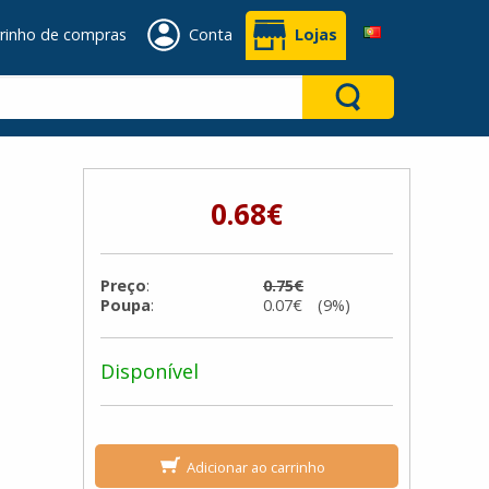
rinho de compras
Conta
Lojas
0.68€
Preço
:
0.75€
Poupa
:
0.07€ (9%)
Disponível
Adicionar ao carrinho