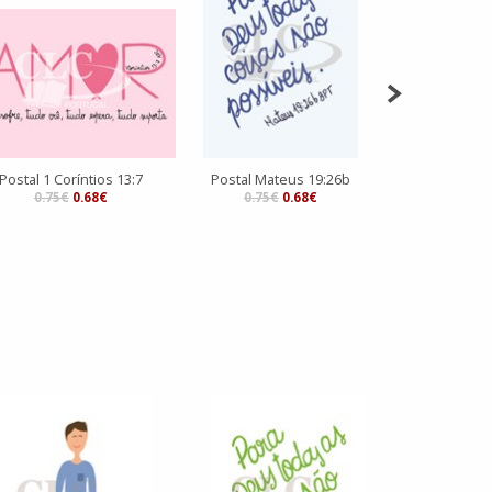
Postal 1 Coríntios 13:7
Postal Mateus 19:26b
Postal He
0.75€
0.68€
0.75€
0.68€
0.75€