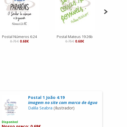
Postal Números 6:24
Postal Mateus 19:26b
Postal M
0.75€
0.68€
0.75€
0.68€
0.7
Postal 1 João 4:19
imagem no site com marca de água
Dalila Seabra
(Ilustrador)
Disponível
Nosso preço: 0.68€