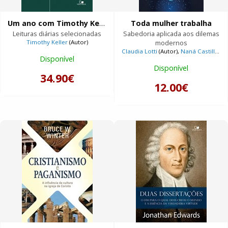
Um ano com Timothy Keller
Toda mulher trabalha
Leituras diárias selecionadas
Sabedoria aplicada aos dilemas
Timothy Keller
(Autor)
modernos
Claudia Lotti
(Autor),
Naná Castillo
(Au
Disponível
Disponível
34.90€
12.00€