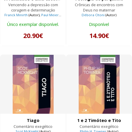
Vencendo a depressão com
Crônicas de encontros com
coragem e determinação
Deus no maternar
Franck Minirth
(Autor),
Paul Meier
(Autor)
Débora Otoni
(Autor)
Único exemplar disponível.
Disponível
20.90€
14.90€
Tiago
1 e 2 Timóteo e Tito
Comentário exegético
Comentário exegético
Scot McKnight
(Autor)
Philip H. Towner
(Autor)