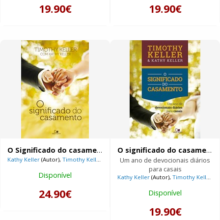
19.90€
19.90€
O Significado do casamento
O significado do casamento | Devocional |
Kathy Keller
(Autor),
Timothy Keller
(Autor)
Um ano de devocionais diários
para casais
Disponível
Kathy Keller
(Autor),
Timothy Keller
(A
24.90€
Disponível
19.90€