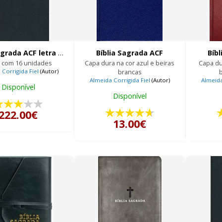
Bíblia Sagrada ACF letra maior
Bíblia Sagrada ACF
Bíb
a com 16 unidades
Capa dura na cor azul e beiras
Capa du
Corrigida Fiel
(Autor)
brancas
Almeida Corrigida Fiel
(Autor)
Almeida
Disponível
Disponível
222.00€
13.00€