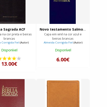
lia Sagrada ACF
Novo testamento Salmos e Provérbios
 na cor preta e beiras
Capa em vinil na cor azul e
brancas
beiras brancas
 Corrigida Fiel
(Autor)
Almeida Corrigida Fiel
(Autor)
Disponível
Disponível
6.00€
13.00€