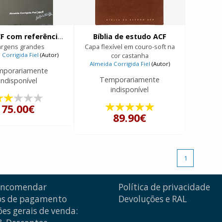
Bíblia ACF com referências e mini concordância
Bíblia de estudo ACF
rgens grandes
Capa flexível em couro-soft na
Corrigida Fiel
(Autor)
cor castanha
Almeida Corrigida Fiel
(Autor)
mporariamente
Temporariamente
indisponível
indisponível
75.00€
89.90€
1
encomendar
Política de privacidade
s de pagamento
Devoluções e RAL
es gerais de venda: