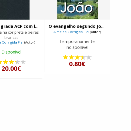
Bíblia Sagrada ACF com letra maior
O evangelho segundo João
 na cor preta e beiras
Almeida Corrigida Fiel
(Autor)
brancas
Temporariamente
 Corrigida Fiel
(Autor)
indisponível
Disponível
0.80€
20.00€