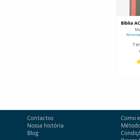
Ma
Almeida 
Te
Contactos
Como 
Nossa história
Método
Blog
Condiçõ