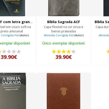
Bíblia ACF com letra grande com fechamento em tira
Bíblia Sagrada ACF
xível em couro soft na
Capa flexível na cor cinza e
Capa dura
 preto artesanal
beiras prateadas
Corrigida Fiel
(Autor)
Almeida Corrigida Fiel
(Autor)
Almeida
xemplar disponível.
Único exemplar disponível.
39.90€
39.90€