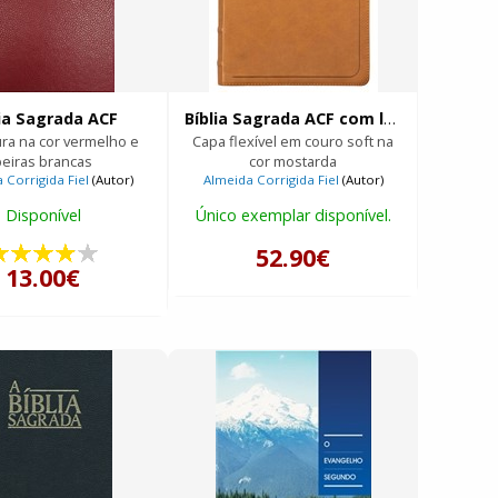
lia Sagrada ACF
Bíblia Sagrada ACF com letra grande, referências cruzadas e palavras de Jesus em azul | Leitura Perfeita
ra na cor vermelho e
Capa flexível em couro soft na
beiras brancas
cor mostarda
 Corrigida Fiel
(Autor)
Almeida Corrigida Fiel
(Autor)
Disponível
Único exemplar disponível.
52.90€
13.00€