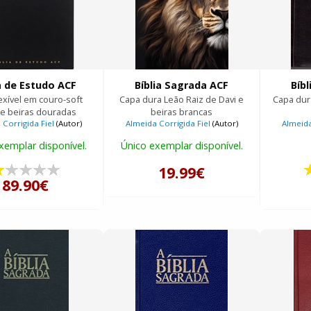
a de Estudo ACF
Bíblia Sagrada ACF
Bíb
exível em couro-soft
Capa dura Leão Raiz de Davi e
Capa dura
 e beiras douradas
beiras brancas
Corrigida Fiel
(Autor)
Almeida Corrigida Fiel
(Autor)
Almeida
xemplar disponível.
Único exemplar disponível.
19.99€
89.90€