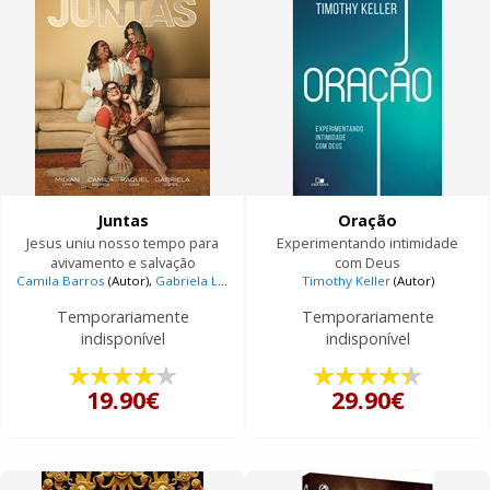
Juntas
Oração
Jesus uniu nosso tempo para
Experimentando intimidade
avivamento e salvação
com Deus
Camila Barros
(Autor),
Gabriela Lopes
(Autor),
Midian Lima
Timothy Keller
(Autor),
(Autor)
Raquel Li
Temporariamente
Temporariamente
indisponível
indisponível
19.90€
29.90€