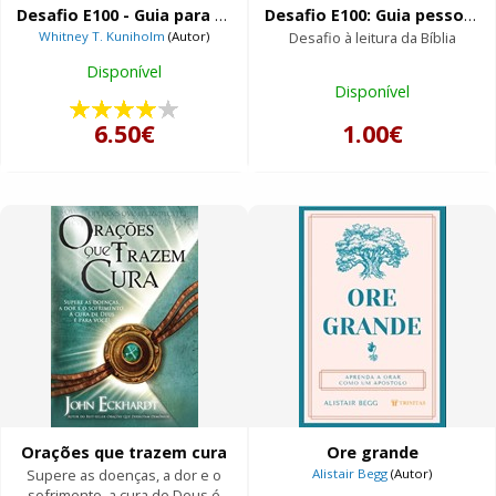
Desafio E100 - Guia para Pequenos Grupos / Sinais
Desafio E100: Guia pessoal e plano de leituras
Whitney T. Kuniholm
(Autor)
Desafio à leitura da Bíblia
Disponível
Disponível
6.50€
1.00€
Orações que trazem cura
Ore grande
Supere as doenças, a dor e o
Alistair Begg
(Autor)
sofrimento, a cura de Deus é