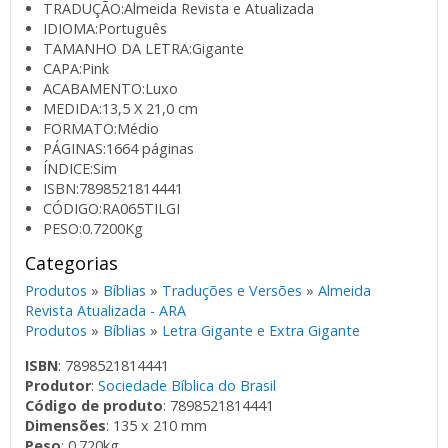
TRADUÇÃO:Almeida Revista e Atualizada
IDIOMA:Português
TAMANHO DA LETRA:Gigante
CAPA:Pink
ACABAMENTO:Luxo
MEDIDA:13,5 X 21,0 cm
FORMATO:Médio
PÁGINAS:1664 páginas
ÍNDICE:Sim
ISBN:7898521814441
CÓDIGO:RA065TILGI
PESO:0.7200Kg
Categorias
Produtos
»
Bíblias
»
Traduções e Versões
»
Almeida
Revista Atualizada - ARA
Produtos
»
Bíblias
»
Letra Gigante e Extra Gigante
ISBN
: 7898521814441
Produtor
:
Sociedade Bíblica do Brasil
Código de produto
: 7898521814441
Dimensões
: 135 x 210 mm
Peso
: 0.720kg