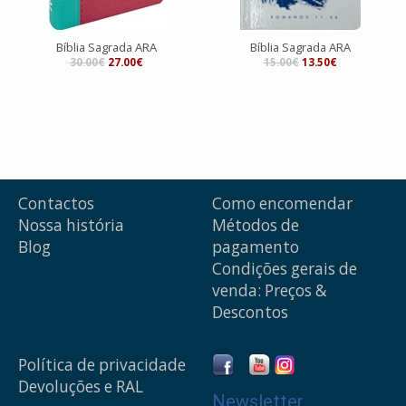
Bíblia Sagrada ARA
Bíblia Sagrada ARA
30.00€
27.00€
15.00€
13.50€
Contactos
Como encomendar
Nossa história
Métodos de
Blog
pagamento
Condições gerais de
venda: Preços &
Descontos
Política de privacidade
Devoluções e RAL
Newsletter