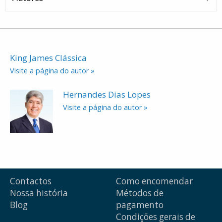
King James Clássica
Visite a página do autor »
Hernandes Dias Lopes
Visite a página do autor »
Contactos
Como encomendar
Nossa história
Métodos de
Blog
pagamento
Condições gerais de