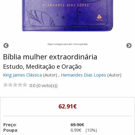
Clique na imagem para abrir vista expandida
Bíblia mulher extraordinária
Estudo, Meditação e Oração
King James Clássica
(Autor) ,
Hernandes Dias Lopes
(Autor)
0.0 (0 voto(s))
62.91€
Preço
:
69.90€
Poupa
:
6.99€ (10%)