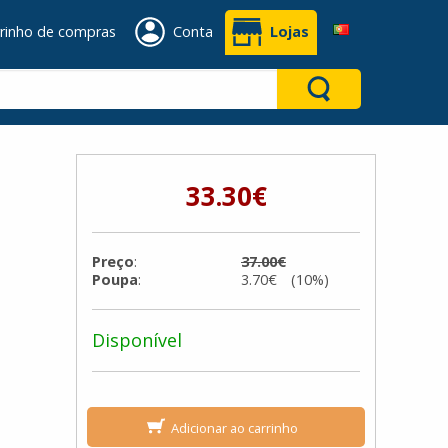
rinho de compras
Conta
Lojas
33.30€
Preço
:
37.00€
Poupa
:
3.70€ (10%)
Disponível
Adicionar ao carrinho