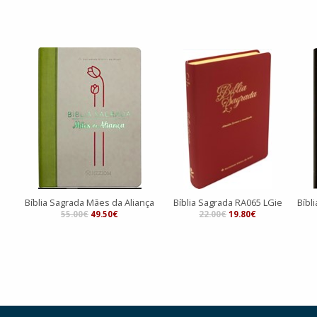
Bíblia Sagrada Mães da Aliança
Bíblia Sagrada RA065 LGie
Bíbl
55.00€
49.50€
22.00€
19.80€