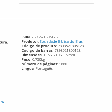
ISBN
: 7898521805128
Produtor
:
Sociedade Bíblica do Brasil
tura.
Código de produto
: 7898521805128
Código de barras
: 7898521805128
Dimensões
: 135 x 210 x 35 mm
Peso
: 0.750kg
Número de páginas
: 1660
Língua
: Português
ARA