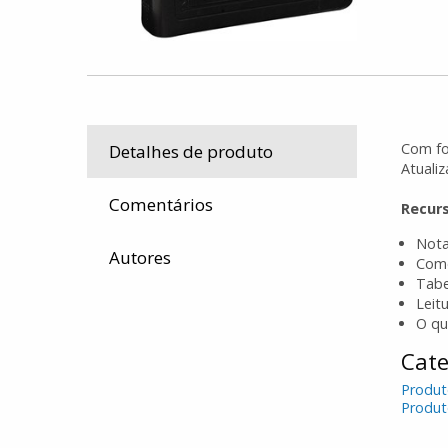
Com fo
Detalhes de produto
Atuali
Comentários
Recur
Nota
Autores
Como
Tabe
Leit
O qu
Cate
Produt
Produt