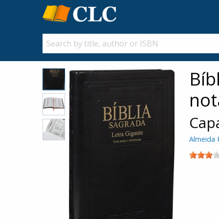
Bíb
not
Capa
Almeida 