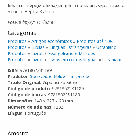
Біблія в твердій обкладинці без посилань українською
мовою. Версія Куліша.
Розмір друку: 11 балів
Categorias
Produtos
»
Artigos económicos
»
Produtos até 10€
Produtos
»
Bíblias
»
Línguas Estrangeiras
»
Ucraniano
Produtos
»
Livros
»
Evangelismo e Missões
Produtos
»
Livros
»
Livros em outras línguas
»
Ucraniano
ISBN
: 9781862281189
Produtor
:
Sociedade Bíblica Trinitariana
Título Original
: Українська Біблія
Código de produto
: 9781862281189
Código de barras
: 9781862281189
Dimensões
: 148 x 227 x 23 mm
Número de páginas
: 1232
Língua
: Português
Amostra