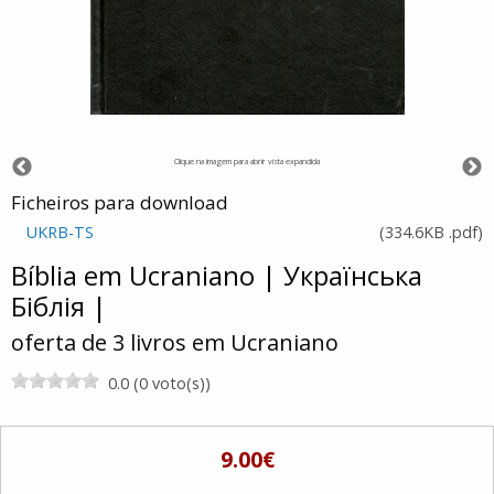
Clique na imagem para abrir vista expandida
Ficheiros para download
UKRB-TS
(
334.6KB
.pdf
)
Bíblia em Ucraniano | Українська
Біблія |
oferta de 3 livros em Ucraniano
0.0 (0 voto(s))
9.00€