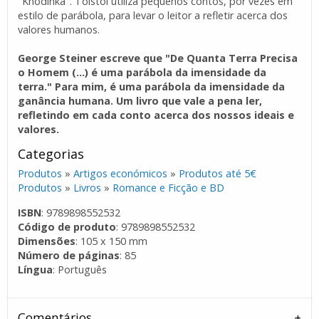
"Khodinka". Tolstói utiliza pequenos contos, por vezes em
estilo de parábola, para levar o leitor a refletir acerca dos
valores humanos.
George Steiner escreve que "De Quanta Terra Precisa
o Homem (...) é uma parábola da imensidade da
terra." Para mim, é uma parábola da imensidade da
ganância humana. Um livro que vale a pena ler,
refletindo em cada conto acerca dos nossos ideais e
valores.
Categorias
Produtos
»
Artigos económicos
»
Produtos até 5€
Produtos
»
Livros
»
Romance e Ficção e BD
ISBN
: 9789898552532
Código de produto
: 9789898552532
Dimensões
: 105 x 150 mm
Número de páginas
: 85
Língua
: Português
Comentários