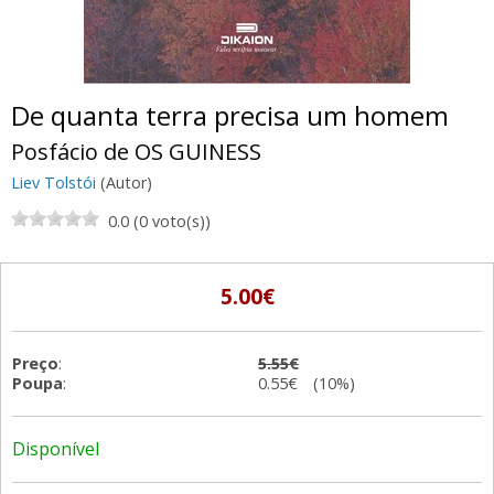
De quanta terra precisa um homem
Posfácio de OS GUINESS
Liev Tolstói
(Autor)
0.0 (0 voto(s))
5.00€
Preço
:
5.55€
Poupa
:
0.55€ (10%)
Disponível