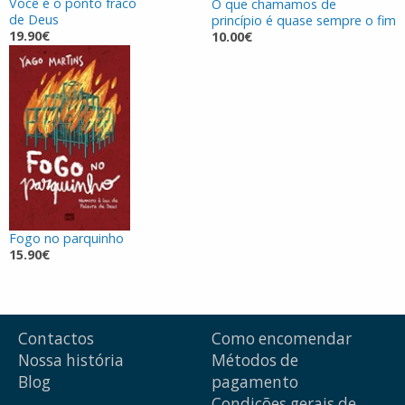
Você é o ponto fraco
O que chamamos de
de Deus
princípio é quase sempre o fim
19.90€
10.00€
Fogo no parquinho
15.90€
Contactos
Como encomendar
Nossa história
Métodos de
Blog
pagamento
Condições gerais de