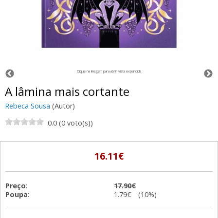
Clique na imagem para abrir vista expandida
A lâmina mais cortante
Rebeca Sousa
(Autor)
0.0 (0 voto(s))
16.11€
Preço
:
17.90€
Poupa
:
1.79€ (10%)