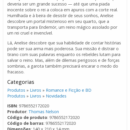
deveria ser um grande sucesso — até que uma piada
inocente sobre o rei a coloca em apuros com a corte real.
Humilhada e à beira de desistir de seus sonhos, Anelise
descobre um portal misterioso em seu quarto, que a
transporta para Endemör, um reino mágico assolado por
um rei cruel e invencível.
Lá, Anelise descobre que sua habilidade de contar histórias
pode ser sua arma mais poderosa. Sua missão é distrair o
tirano com suas palavras enquanto os rebeldes lutam para
salvar o reino. Mas, além de dilemas perigosos e de forças
sombrias, a garota também precisará encarar o medo do
fracasso.
Categorias
Produtos
»
Livros
»
Romance e Ficção e BD
Produtos
»
Livros
»
Novidades
ISBN
: 9786552172020
Produtor
:
Thomas Nelson
Código de produto
: 9786552172020
Código de barras
: 9786552172020
Dimensões
: 140 x 210 x 14 mm