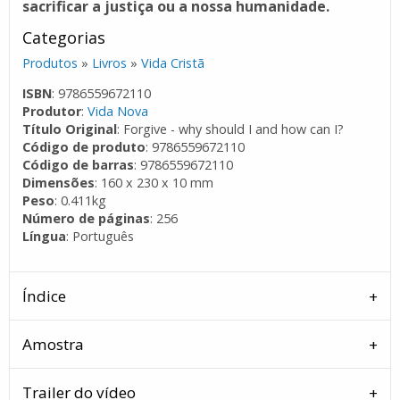
sacrificar a justiça ou a nossa humanidade.
Categorias
Produtos
»
Livros
»
Vida Cristã
ISBN
: 9786559672110
Produtor
:
Vida Nova
Título Original
: Forgive - why should I and how can I?
Código de produto
: 9786559672110
Código de barras
: 9786559672110
Dimensões
: 160 x 230 x 10 mm
Peso
: 0.411kg
Número de páginas
: 256
Língua
: Português
Índice
Amostra
Trailer do vídeo