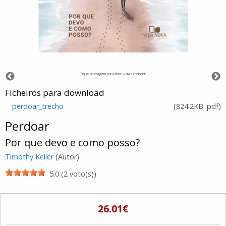
Clique na imagem para abrir vista expandida
Ficheiros para download
perdoar_trecho
(
824.2KB
.pdf
)
Perdoar
Por que devo e como posso?
Timothy Keller
(Autor)
5.0 (2 voto(s))
26.01€