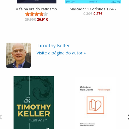
A fé na era do ceticismo
Marcador 1 Coríntios 13:4-7
0.30€
0.27€
29.90€
26.91€
Timothy Keller
Visite a página do autor »