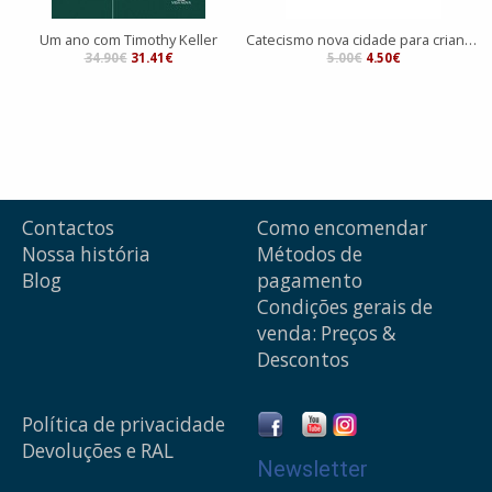
Um ano com Timothy Keller
Catecismo nova cidade para crianças
34.90€
31.41€
5.00€
4.50€
Contactos
Como encomendar
Nossa história
Métodos de
Blog
pagamento
Condições gerais de
venda: Preços &
Descontos
Política de privacidade
Devoluções e RAL
Newsletter