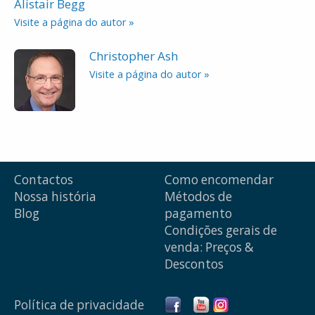
Alistair Begg
Visite a página do autor »
Christopher Ash
Visite a página do autor »
Contactos
Como encomendar
Nossa história
Métodos de
Blog
pagamento
Condições gerais de
venda: Preços &
Descontos
Política de privacidade