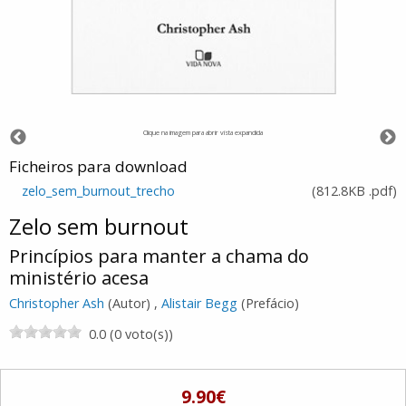
Clique na imagem para abrir vista expandida
Ficheiros para download
zelo_sem_burnout_trecho
(
812.8KB
.pdf
)
Zelo sem burnout
Princípios para manter a chama do
ministério acesa
Christopher Ash
(Autor) ,
Alistair Begg
(Prefácio)
0.0 (0 voto(s))
9.90€