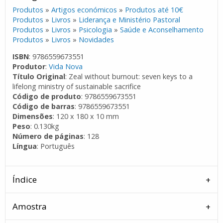
Produtos
»
Artigos económicos
»
Produtos até 10€
Produtos
»
Livros
»
Liderança e Ministério Pastoral
Produtos
»
Livros
»
Psicologia
»
Saúde e Aconselhamento
Produtos
»
Livros
»
Novidades
ISBN
: 9786559673551
Produtor
:
Vida Nova
Título Original
: Zeal without burnout: seven keys to a
lifelong ministry of sustainable sacrifice
Código de produto
: 9786559673551
Código de barras
: 9786559673551
Dimensões
: 120 x 180 x 10 mm
Peso
: 0.130kg
Número de páginas
: 128
Língua
: Português
Índice
Amostra