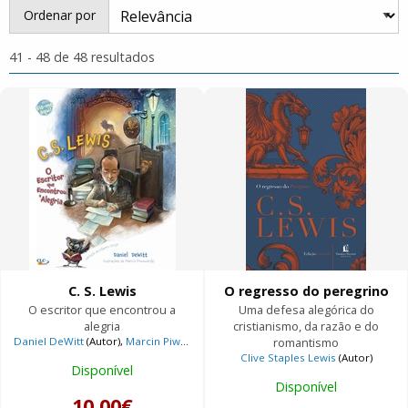
Ordenar por
41 - 48 de 48 resultados
C. S. Lewis
O regresso do peregrino
O escritor que encontrou a
Uma defesa alegórica do
alegria
cristianismo, da razão e do
Daniel DeWitt
(Autor),
Marcin Piwowarski
(Ilustrador),
romantismo
Clive Staples Lewis
(sobr
Clive Staples Lewis
(Autor)
Disponível
Disponível
10.00€