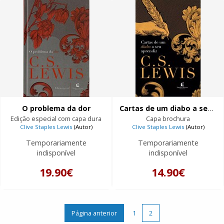
O problema da dor
Cartas de um diabo a seu aprendiz
Edição especial com capa dura
Capa brochura
Clive Staples Lewis
(Autor)
Clive Staples Lewis
(Autor)
Temporariamente
Temporariamente
indisponível
indisponível
19.90€
14.90€
Página anterior
1
2