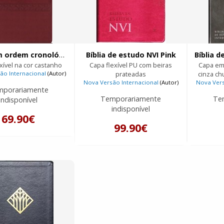
Bíblia em ordem cronológica
Bíblia de estudo NVI Pink
xível na cor castanho
Capa flexível PU com beiras
Capa em
ão Internacional
(Autor)
prateadas
cinza ch
Nova Versão Internacional
(Autor)
Nova Vers
mporariamente
Temporariamente
Te
indisponível
indisponível
69.90€
99.90€