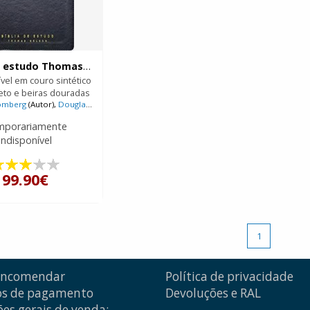
Bíblia de estudo Thomas Nelson
ível em couro sintético
eto e beiras douradas
lomberg
(Autor),
Douglas J. Moo
(Autor),
Kevin DeYoung
(Autor),
Nova Versão Inter
mporariamente
indisponível
99.90€
1
encomendar
Política de privacidade
s de pagamento
Devoluções e RAL
es gerais de venda: