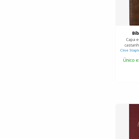
Bíb
Capa e
castanh
Clive Stap
Único e