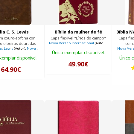
lia C. S. Lewis
Bíblia da mulher de fé
m couro-soft na cor
Capa flexível "Lírios do campo"
Capa fle
o e beiras douradas
Nova Versão Internacional
(Autor),
Sheila Walsh
cor 
(A
les Lewis
(Autor),
Nova Versão Internacional
(Autor)
Nova Vers
Único exemplar disponível.
xemplar disponível.
Único e
49.90€
64.90€