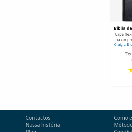
Capa flex
na cor pr
Craig L. B
Te
Contactos
Como 
Nossa história
Método
Blog
Condiçõ