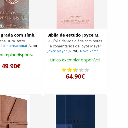
Bíblia Sagrada com símbolos de fé Westminster
Bíblia de estudo Joyce Meyer
apa Dura Retrô
A Bíblia da vida diária com notas
ão Internacional
(Autor)
e comentários de Joyce Meyer
 Internacional
(Autor)
Joyce Meyer
(Autor),
Nova Versão Internacional
(Au
xemplar disponível.
Único exemplar disponível.
49.90€
64.90€