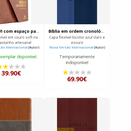
Bíblia NVI com espaço para anotações
Bíblia em ordem cronológica
xível em couro soft na
Capa flexível bicolor azul claro e
castanho artesanal
utor)
escuro
ão Internacional
(Autor)
Nova Versão Internacional
(Autor)
xemplar disponível.
Temporariamente
indisponível
39.90€
69.90€