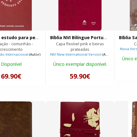
Bíblia de estudo para pequenos grupos
Bíblia NVI Bilíngue Português Inglês
cação - comunhão -
Capa flexível pink e beiras
C
crescimento
prateadas
Nova Vers
ão Internacional
(Autor)
NIV New International Version
(Autor),
Nova Versão
Único e
Disponível
Único exemplar disponível.
69.90€
59.90€