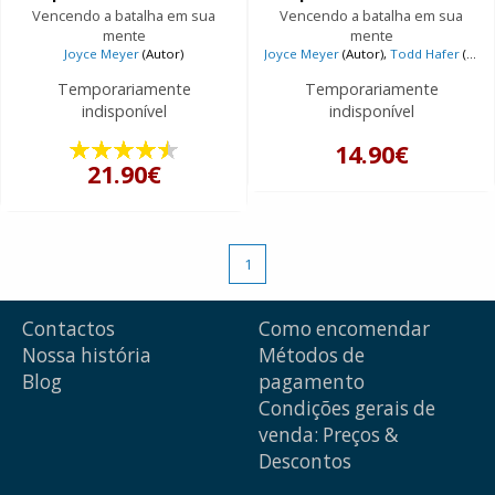
Vencendo a batalha em sua
Vencendo a batalha em sua
mente
mente
Joyce Meyer
(Autor)
Joyce Meyer
(Autor),
Todd Hafer
(Autor)
Temporariamente
Temporariamente
indisponível
indisponível
14.90€
21.90€
1
Contactos
Como encomendar
Nossa história
Métodos de
Blog
pagamento
Condições gerais de
venda: Preços &
Descontos