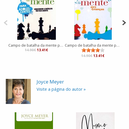
Campo de batalha da mente para adolescentes
Campo de batalha da mente para crianças
Ment
14.90€
13.41€
14.90€
13.41€
Joyce Meyer
Visite a página do autor »