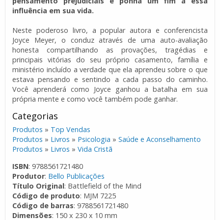
pensamento prejudiciais e ponha um fim a essa
influência em sua vida.
Neste poderoso livro, a popular autora e conferencista
Joyce Meyer, o conduz através de uma auto-avaliação
honesta compartilhando as provações, tragédias e
principais vitórias do seu próprio casamento, família e
ministério incluído a verdade que ela aprendeu sobre o que
estava pensando e sentindo a cada passo do caminho.
Você aprenderá como Joyce ganhou a batalha em sua
própria mente e como você também pode ganhar.
Categorias
Produtos
»
Top Vendas
Produtos
»
Livros
»
Psicologia
»
Saúde e Aconselhamento
Produtos
»
Livros
»
Vida Cristã
ISBN
: 9788561721480
Produtor
:
Bello Publicações
Título Original
: Battlefield of the Mind
Código de produto
: MJM 7225
Código de barras
: 9788561721480
Dimensões
: 150 x 230 x 10 mm