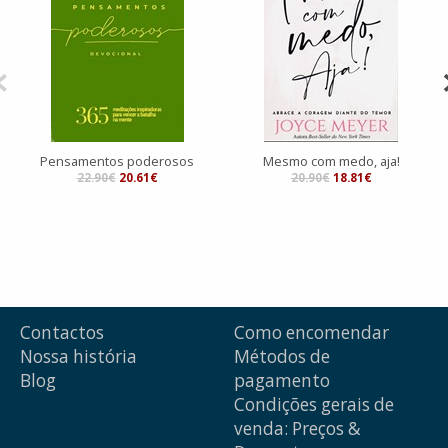
Pensamentos poderosos
Mesmo com medo, aja!
22.90€
20.61€
20.90€
18.81€
Contactos
Como encomendar
Nossa história
Métodos de
Blog
pagamento
Condições gerais de
venda: Preços &