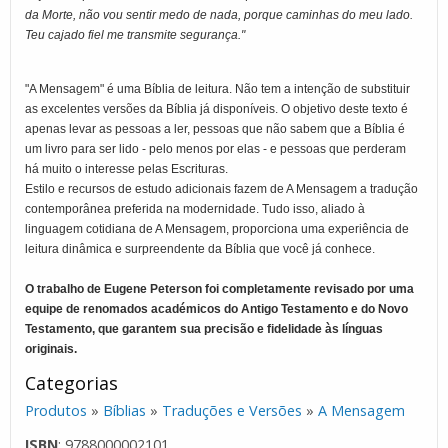
da Morte, não vou sentir medo de nada, porque caminhas do meu lado.
Teu cajado fiel me transmite segurança."
"A Mensagem" é uma Bíblia de leitura. Não tem a intenção de substituir
as excelentes versões da Bíblia já disponíveis. O objetivo deste texto é
apenas levar as pessoas a ler, pessoas que não sabem que a Bíblia é
um livro para ser lido - pelo menos por elas - e pessoas que perderam
há muito o interesse pelas Escrituras.
Estilo e recursos de estudo adicionais fazem de A Mensagem a tradução
contemporânea preferida na modernidade. Tudo isso, aliado à
linguagem cotidiana de A Mensagem, proporciona uma experiência de
leitura dinâmica e surpreendente da Bíblia que você já conhece.
O trabalho de Eugene Peterson foi completamente revisado por uma
equipe de renomados académicos do Antigo Testamento e do Novo
Testamento, que garantem sua precisão e fidelidade às línguas
originais.
Categorias
Produtos
»
Bíblias
»
Traduções e Versões
»
A Mensagem
ISBN
: 9788000002101