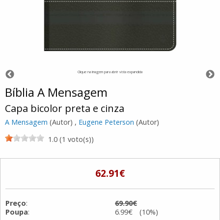
Clique na imagem para abrir vista expandida
Bíblia A Mensagem
Capa bicolor preta e cinza
A Mensagem
(Autor) ,
Eugene Peterson
(Autor)
1.0 (1 voto(s))
62.91€
Preço
:
69.90€
Poupa
:
6.99€ (10%)