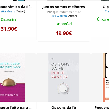
Estudo panorâmico da Bíblia
Juntos somos melhores
O p
ietta Mears
(Autor)
Por que estamos aqui?
Ti
Rick Warren
(Autor)
Disponível
Único e
Disponível
31.90€
19.90€
Um banquete feito para você
Os sons da fé