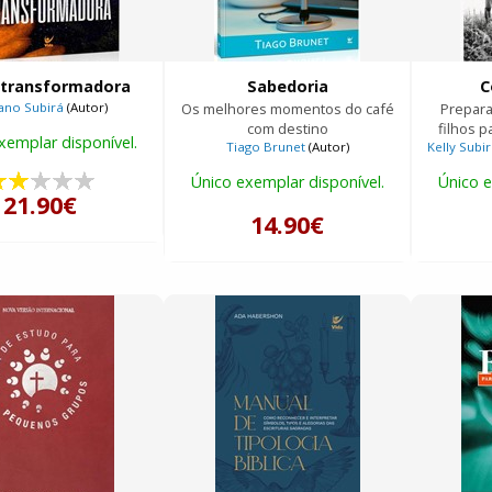
 transformadora
Sabedoria
C
ano Subirá
(Autor)
Os melhores momentos do café
Prepara
com destino
filhos p
xemplar disponível.
Tiago Brunet
(Autor)
Kelly Subi
Único exemplar disponível.
Único e
21.90€
14.90€