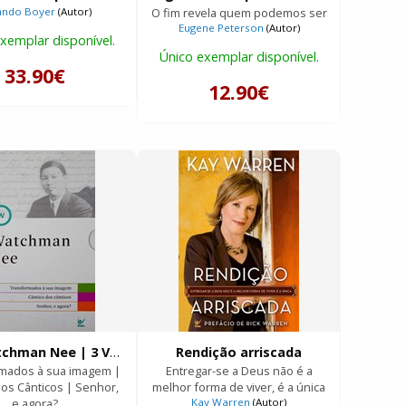
ando Boyer
(Autor)
O fim revela quem podemos ser
Eugene Peterson
(Autor)
xemplar disponível.
Único exemplar disponível.
33.90€
12.90€
Box Watchman Nee | 3 Volumes
Rendição arriscada
mados à sua imagem |
Entregar-se a Deus não é a
dos Cânticos | Senhor,
melhor forma de viver, é a única
e agora?
Kay Warren
(Autor)