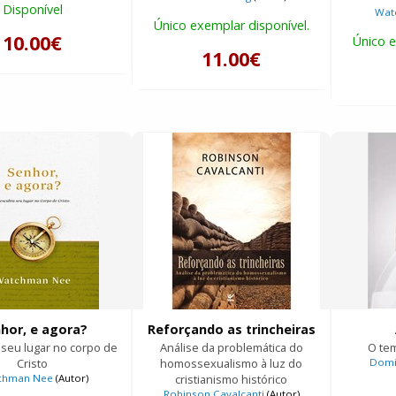
Disponível
Wat
Único exemplar disponível.
10.00€
Único e
11.00€
hor, e agora?
Reforçando as trincheiras
seu lugar no corpo de
Análise da problemática do
O te
Cristo
homossexualismo à luz do
Domi
chman Nee
(Autor)
cristianismo histórico
Robinson Cavalcanti
(Autor)