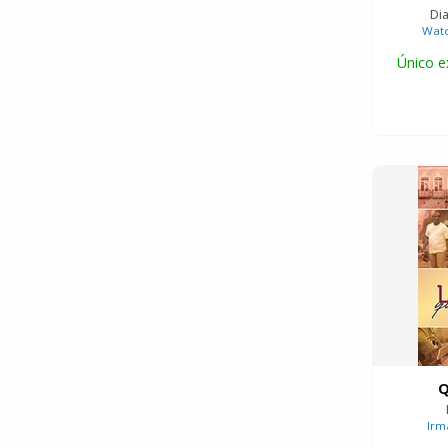
Dia
Wat
Único e
Q
Irm