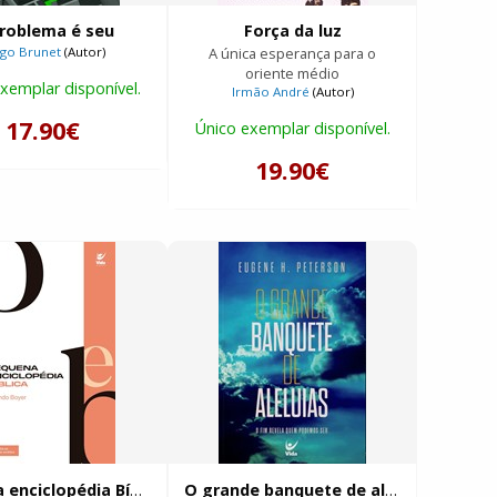
roblema é seu
Força da luz
ago Brunet
(Autor)
A única esperança para o
oriente médio
xemplar disponível.
Irmão André
(Autor)
17.90€
Único exemplar disponível.
19.90€
Pequena enciclopédia Bíblica
O grande banquete de aleluias