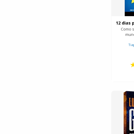
Como s
mund
Tia