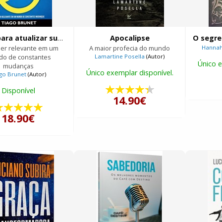
12 dias para atualizar sua vida
Apocalipse
er relevante em um
A maior profecia do mundo
Hannah
o de constantes
Lamartine Posella
(Autor)
Único e
mudanças
Único exemplar disponível.
go Brunet
(Autor)
Disponível
14.90€
18.90€