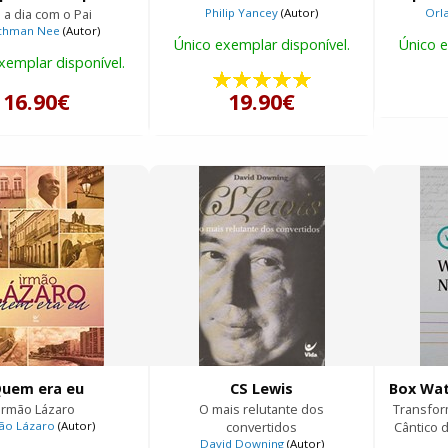
 a dia com o Pai
Philip Yancey
(Autor)
Orl
chman Nee
(Autor)
Único exemplar disponível.
Único e
xemplar disponível.
16.90€
19.90€
uem era eu
CS Lewis
Irmão Lázaro
O mais relutante dos
Transfor
ão Lázaro
(Autor)
convertidos
Cântico 
David Downing
(Autor)