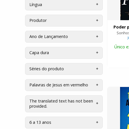
Língua
Produtor
Poder p
Sonhos
Ano de Lançamento
Único e
Capa dura
Séries do produto
Palavras de Jesus em vermelho
The translated text has not been
provided.
6 a 13 anos