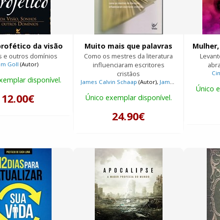
rofético da visão
Muito mais que palavras
Mulher,
 e outros domínios
Como os mestres da literatura
Levante
Jim Goll
(Autor)
influenciaram escritores
abr
cristãos
Ci
xemplar disponível.
James Calvin Schaap
(Autor),
James Calvin Schaap
(
Único e
12.00€
Único exemplar disponível.
24.90€