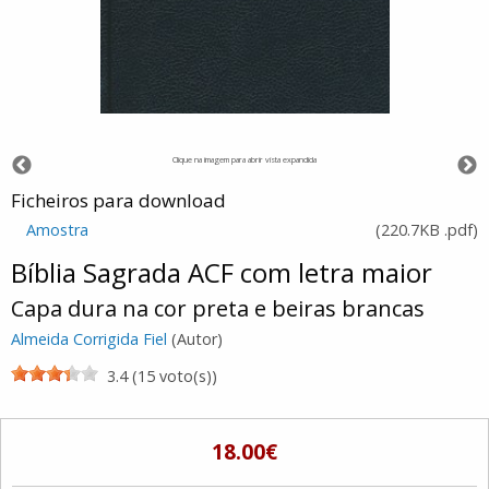
Clique na imagem para abrir vista expandida
Ficheiros para download
Amostra
(
220.7KB
.pdf
)
Bíblia Sagrada ACF com letra maior
Capa dura na cor preta e beiras brancas
Almeida Corrigida Fiel
(Autor)
3.4 (15 voto(s))
18.00€