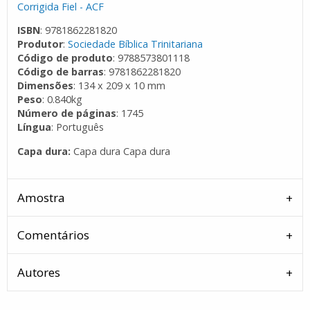
Corrigida Fiel - ACF
ISBN
: 9781862281820
Produtor
:
Sociedade Bíblica Trinitariana
Código de produto
: 9788573801118
Código de barras
: 9781862281820
Dimensões
: 134 x 209 x 10 mm
Peso
: 0.840kg
Número de páginas
: 1745
Língua
: Português
Capa dura:
Capa dura Capa dura
Amostra
Comentários
Autores