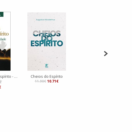
Verdadeira obra do espírito - 2.ª Edição revisada
Cheios do Espírito
11.90€
10.71€
€