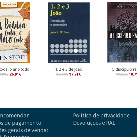
 toda, o ano todo
1, 2 e 3 de João
O discípulo ra
9.90€
26.91€
19.90€
17.91€
11.90€
10.7
encomendar
Política de privacidade
s de pagamento
Devoluções e RAL
es gerais de venda: