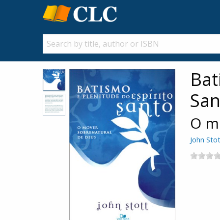
Bat
San
O m
John Sto