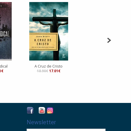
dical
A Cruz de Cristo
1€
18.90€
17.01€
Newsletter