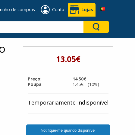
rinho de compras
Conta
Lojas
to
13.05€
Preço
:
14.50€
Poupa
:
1.45€ (10%)
Temporariamente indisponível