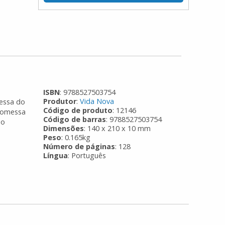
ISBN
: 9788527503754
Produtor
:
Vida Nova
messa do
Código de produto
: 12146
promessa
Código de barras
: 9788527503754
ão
Dimensões
: 140 x 210 x 10 mm
Peso
: 0.165kg
Número de páginas
: 128
Língua
: Português