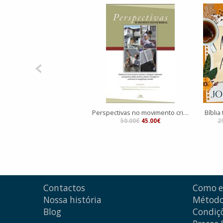
Perspectivas no movimento cristão mundial
Bíblia
50.00€
45.00€
2
Contactos
Como 
Nossa história
Método
Blog
Condiçõ