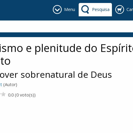
Menu
Pesquisa
Car
ismo e plenitude do Espíri
to
over sobrenatural de Deus
tt
(Autor)
0.0 (0 voto(s))