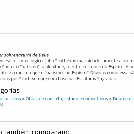
r sobrenatural de Deus
u estilo claro e lógico, John Stott examina cuidadosamente a pro
o Santo, o “batismo”, a plenitude, o fruto e os dons do Espírito. A 
írito é o mesmo que o “batismo” no Espírito? Dúvidas como essa s
ecidas por Stott, sempre com base nas Escrituras Sagradas.
gorias
os
»
Livros
»
Obras de consulta, estudo e comentários
»
Doutrina e
ia
ulo também compraram: