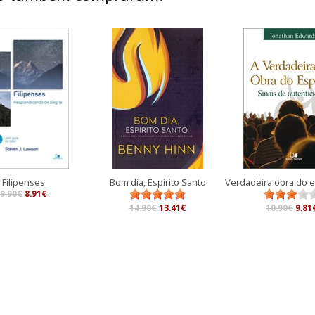
Filipenses
Bom dia, Espírito Santo
9.90€
8.91€
14.90€
13.41€
10.90€
9.81