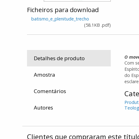
Ficheiros para download
batismo_e_plenitude_trecho
(
58.1KB
.pdf
)
O move
Detalhes de produto
Com se
Espírit
Amostra
do Esp
esclar
Comentários
Cate
Produt
Autores
Teolog
Clientes que compraram este tít