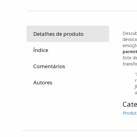
Descub
Detalhes de produto
devoci
emoçõe
Índice
permit
Este d
transf
Comentários
r
Autores
f
d
Cate
Produt