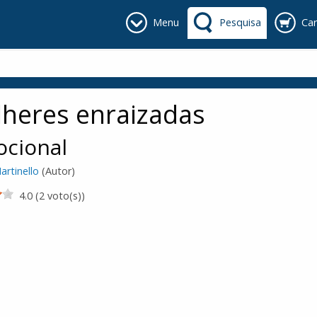
Menu
Pesquisa
Car
heres enraizadas
ocional
artinello
(Autor)
4.0 (2 voto(s))