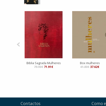
Biblia Sagrada Mulheres
Box mulheres
79.90€
71.91€
41.80€
37.62€
Contactos
Como 