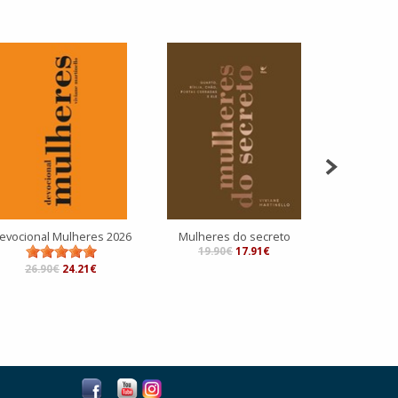
evocional Mulheres 2026
Mulheres do secreto
Bíbli
19.90€
17.91€
79.9
26.90€
24.21€