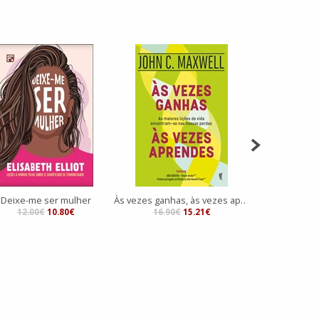
Deixe-me ser mulher
Às vezes ganhas, às vezes aprendes
Como ser
12.00€
10.80€
16.90€
15.21€
15.90€