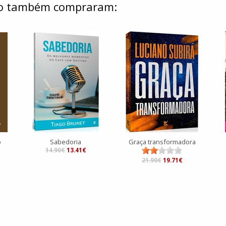
ulo também compraram:
o
Sabedoria
Graça transformadora
14.90€
13.41€
21.90€
19.71€