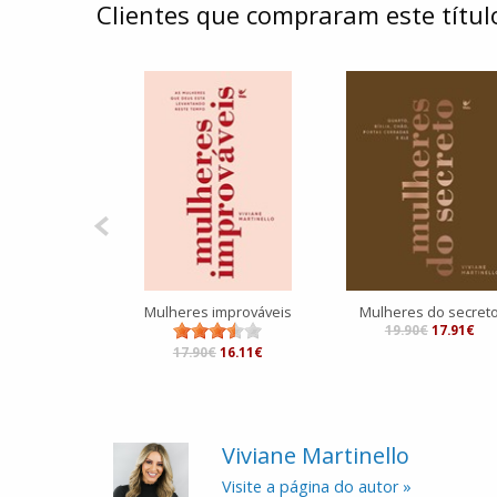
Clientes que compraram este tít
Mulheres improváveis
Mulheres do secret
19.90€
17.91€
17.90€
16.11€
Viviane Martinello
Visite a página do autor »