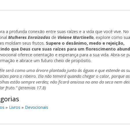
ra a profunda conexão entre suas raízes e a vida que você vive. No
onal
Mulheres Enraizadas
de
Viviane Martinello
, explore como su
s moldam seus frutos.
Supere o desânimo, medo e rejeição,
indo que Deus cure suas raízes para um florescimento abund
evocional oferece orientação e esperança para a sua vida. Abra-se p
ormação e abrace um futuro cheio de propósito.
“Ele será como uma árvore plantada junto às águas e que estende as s
aízes para o ribeiro. Ela não temerá quando chegar o calor, porque as
olhas estão sempre verdes; não ficará ansiosa no ano da seca nem dei
ar fruto.” (Jeremias 17.8)
gorias
os
»
Livros
»
Devocionais