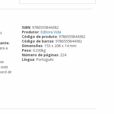
ISBN
: 9786555844382
Produtor
:
Editora Vida
as
Código de produto
: 9786555844382
Código de barras
: 9786555844382
ante.
Dimensões
: 153 x 208 x 14 mm
ara a
Peso
: 0.230kg
Número de páginas
: 224
Língua
: Português
uas
 suas
xará de