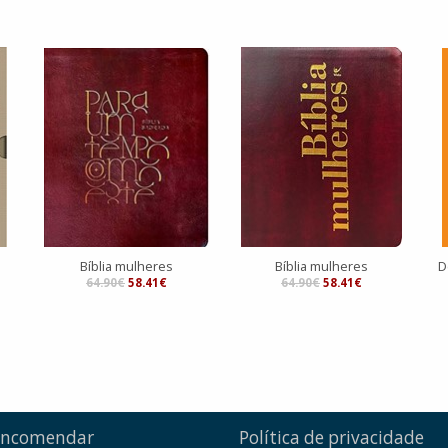
Bíblia mulheres
Bíblia mulheres
D
64.90€
58.41€
64.90€
58.41€
encomendar
Política de privacidade