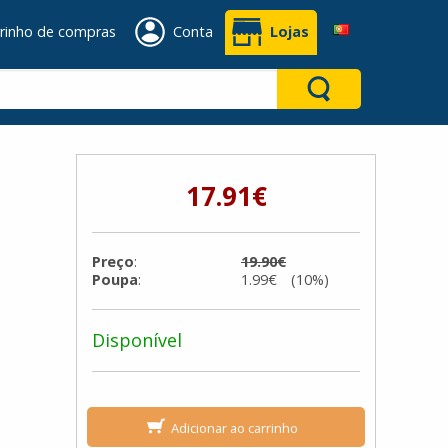
rinho de compras
Conta
Lojas
17.91€
Preço
:
19.90€
Poupa
:
1.99€ (10%)
Disponível
Adicionar ao carrinho