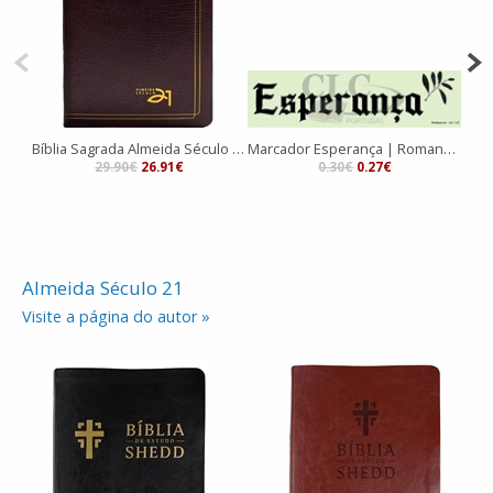
Bíblia Sagrada Almeida Século 21 com referências cruzadas
Marcador Esperança | Romanos 12:12 |
29.90€
26.91€
0.30€
0.27€
Almeida Século 21
Visite a página do autor »