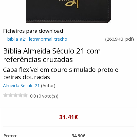
Ficheiros para download
biblia_a21_letranormal_trecho
(
260.9KB
.pdf
)
Bíblia Almeida Século 21 com
referências cruzadas
Capa flexível em couro simulado preto e
beiras douradas
Almeida Século 21
(Autor)
0.0 (0 voto(s))
31.41€
Preço
:
34.90€