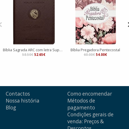
Bíblia Sagrada ARC com letra Supergigante
Bíblia Pregadora Pentecostal
58.50€
52.65€
60.00€
54.00€
Contactos
Como encomendar
Nossa história
Métodos de
Blog
pagamento
Condições gerais de
venda: Preços &
Descontos