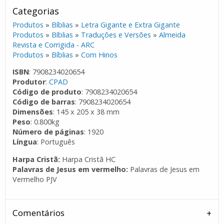
Categorias
Produtos
»
Bíblias
»
Letra Gigante e Extra Gigante
Produtos
»
Bíblias
»
Traduções e Versões
»
Almeida
Revista e Corrigida - ARC
Produtos
»
Bíblias
»
Com Hinos
ISBN
: 7908234020654
Produtor
:
CPAD
Código de produto
: 7908234020654
Código de barras
: 7908234020654
Dimensões
: 145 x 205 x 38 mm
Peso
: 0.800kg
Número de páginas
: 1920
Língua
: Português
Harpa Cristã:
Harpa Cristã HC
Palavras de Jesus em vermelho:
Palavras de Jesus em
Vermelho PJV
Comentários