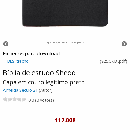
Clique na imagem para abrir vista expandida
Ficheiros para download
BES_trecho
(
825.5KB
.pdf
)
Bíblia de estudo Shedd
Capa em couro legítimo preto
Almeida Século 21
(Autor)
0.0 (0 voto(s))
117.00€