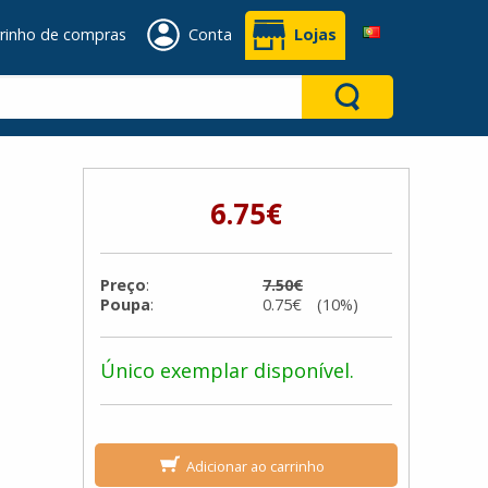
rinho de compras
Conta
Lojas
6.75€
Preço
:
7.50€
Poupa
:
0.75€ (10%)
Único exemplar disponível.
Adicionar ao carrinho