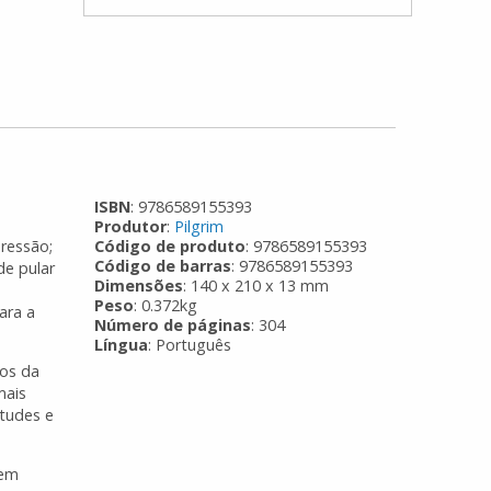
ISBN
: 9786589155393
Produtor
:
Pilgrim
ressão;
Código de produto
: 9786589155393
Código de barras
: 9786589155393
de pular
Dimensões
: 140 x 210 x 13 mm
Peso
: 0.372kg
ara a
Número de páginas
: 304
Língua
: Português
sos da
mais
rtudes e
 em