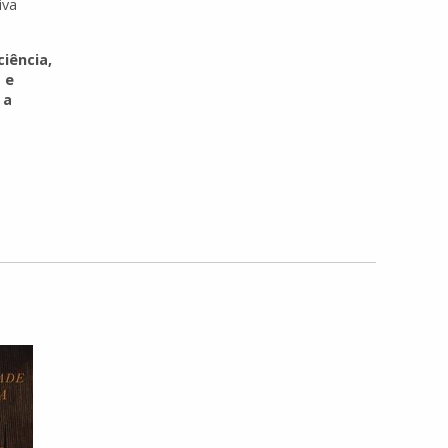
iva
ciência,
 e
 a