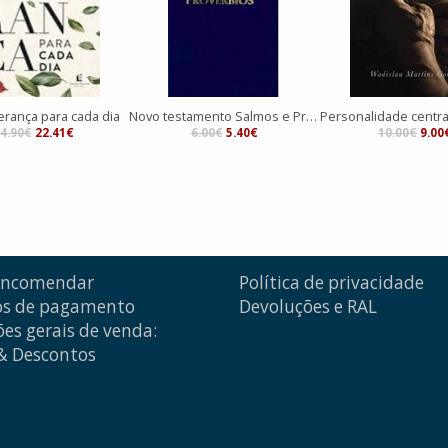
erança para cada dia
Novo testamento Salmos e Provérbios
4.90€
22.41€
6.00€
5.40€
10.00€
9.00
encomendar
Política de privacidade
s de pagamento
Devoluções e RAL
es gerais de venda:
 & Descontos