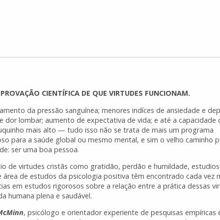
PROVAÇÃO CIENTÍFICA DE QUE VIRTUDES FUNCIONAM.
amento da pressão sanguínea; menores indíces de ansiedade e dep
 de dor lombar; aumento de expectativa de vida; e até a capacidade 
quinho mais alto — tudo isso não se trata de mais um programa
oso para a saúde global ou mesmo mental, e sim o velho caminho p
dade: ser uma boa pessoa.
io de virtudes cristãs como gratidão, perdão e humildade, estudio
e área de estudos da psicologia positiva têm encontrado cada vez 
cias em estudos rigorosos sobre a relação entre a prática dessas vi
da humana plena e saudável.
McMinn
, psicólogo e orientador experiente de pesquisas empíricas