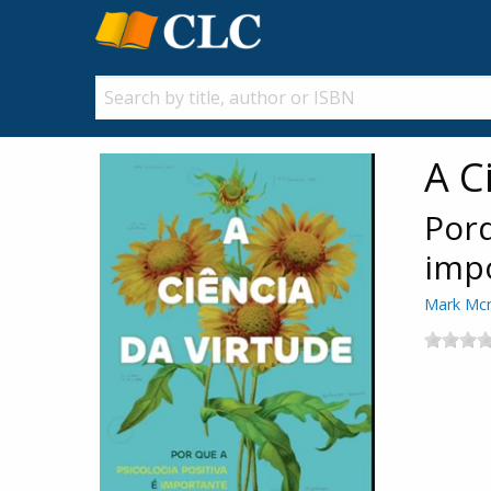
A C
Porq
impo
Mark Mc