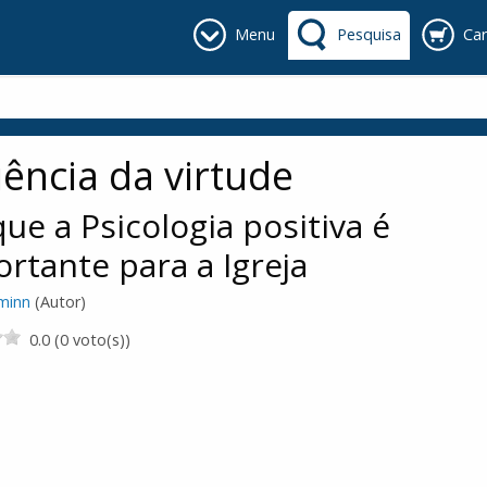
Menu
Pesquisa
Car
iência da virtude
ue a Psicologia positiva é
rtante para a Igreja
minn
(Autor)
0.0 (0 voto(s))