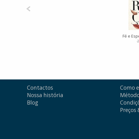
Fé e Esp
2
Contactos
Como 
Nossa história
Método
Blog
Condiçõ
Preços