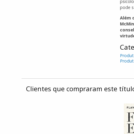
psicol
pode se
Além d
McMinn
consel
virtud
Cate
Produt
Produt
Clientes que compraram este tít