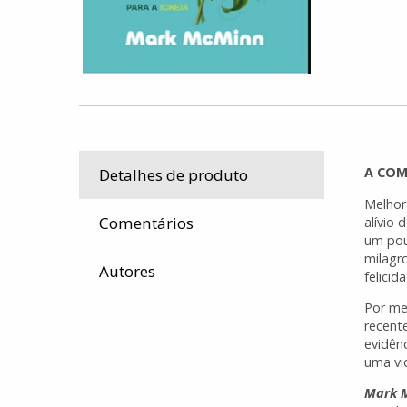
A COM
Detalhes de produto
Melhor
Comentários
alívio
um pou
milagr
Autores
felici
Por me
recent
evidên
uma vi
Mark 