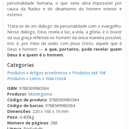
personalidade humana, o que seria obra impossível por
causa da fluidez e do dinamismo do homem interior e
exterior.
Trata-se de um diálogo da personalidade com o evangelho.
Nesse diálogo, Deus revela a luz, a vida, a glória, e o louvor
da sua graça refletida no homem da única maneira possível,
isto é, por meio da união com Jesus Cristo, aquele que é
Deus e homem —
e que, portanto, pode revelar quem
Deus é e quem é o homem.
Categorias
Produtos
»
Artigos económicos
»
Produtos até 10€
Produtos
»
Livros
»
Vida Cristã
ISBN
: 9788569980384
Produtor
:
Monergismo
Código de produto
: 9788569980384
Código de barras
: 9788569980384
Dimensões
: 220 x 160 x 16 mm
Peso
: 0.400kg
Número de páginas
: 288
Língua
: Português