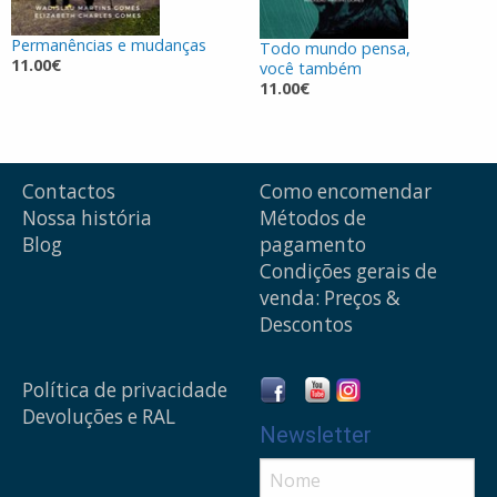
Permanências e mudanças
Todo mundo pensa,
11.00€
você também
11.00€
Contactos
Como encomendar
Nossa história
Métodos de
Blog
pagamento
Condições gerais de
venda: Preços &
Descontos
Política de privacidade
Devoluções e RAL
Newsletter