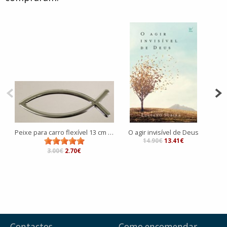
Peixe para carro flexível 13 cm prateado
O agir invisível de Deus
14.90€
13.41€
3.00€
2.70€
Contactos
Como encomendar