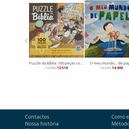
Puzzle da Bíblia: 100 peças com versículos Bíblicos
O meu mundo... de pa
13.90€
12.51€
16.00€
14.40€
Contactos
Como 
Nossa história
Método