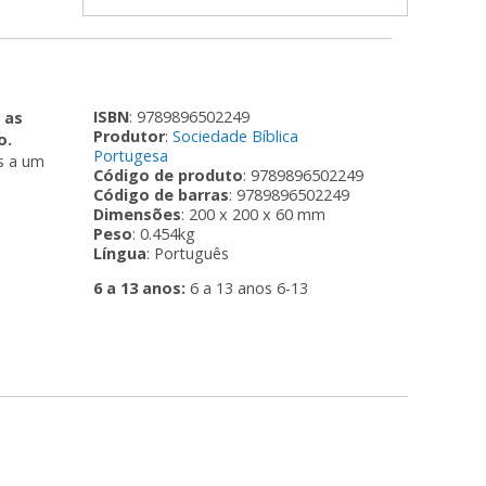
ISBN
: 9789896502249
 as
Produtor
:
Sociedade Bíblica
o.
Portugesa
s a um
Código de produto
: 9789896502249
Código de barras
: 9789896502249
Dimensões
: 200 x 200 x 60 mm
Peso
: 0.454kg
Língua
: Português
6 a 13 anos:
6 a 13 anos 6-13