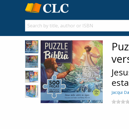
Puz
ver
Jesu
esta
Jacqui Da