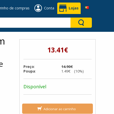
rinho de compras
Conta
Lojas
om
13.41€
e
Preço
:
14.90€
Poupa
:
1.49€ (10%)
Disponível
Adicionar ao carrinho