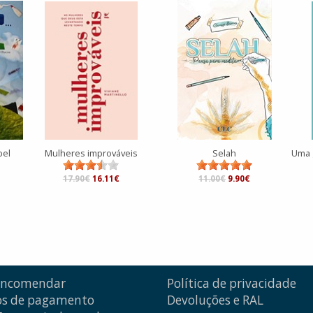
pel
Mulheres improváveis
Selah
17.90€
16.11€
11.00€
9.90€
encomendar
Política de privacidade
s de pagamento
Devoluções e RAL