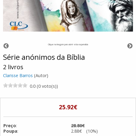
Clique na imagem para abrir vista expandida
Série anónimos da Bíblia
2 livros
Clarisse Barros
(Autor)
0.0 (0 voto(s))
25.92€
Preço
:
28.80€
Poupa
:
2.88€ (10%)