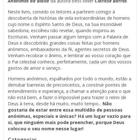
Anónimos da Bíblia
da autora best-seller
Clarisse Barros
.
Neste livro, convido os leitores a partirem comigo à
descoberta de histórias de vida extraordinárias de homens
cujo nome o Espírito Santo de Deus, na Sua insondável
sabedoria, escolheu não revelar, quando inspirou as
Escrituras. Venham passar algum tempo com a Palavra de
Deus e descobrirão grandes coisas feitas por homens
anónimos, embaixadores da fé, agentes secretos de Deus.
Venham recobrar o ânimo, e lembrar ao vosso coração que
o Pai celestial conhece, perfeitamente, cada um dos vossos
gestos de amor e serviço.
Homens anónimos, espalhados por todo o mundo, estão a
derrubar barreiras de preconceitos, a construir pontes de
entendimento e esperança, a chamar a atenção para o que
não está bem, a fazer o impossível para trazer o reino de
Deus à terra, desde há muito, muito tempo...
Não
gostaria de estar entre essa multidão de pessoas
anónimas, especiais e únicas? Há um lugar vazio para
si, que ninguém mais pode preencher, porque Deus
colocou o seu nome nesse lugar!
Categorias