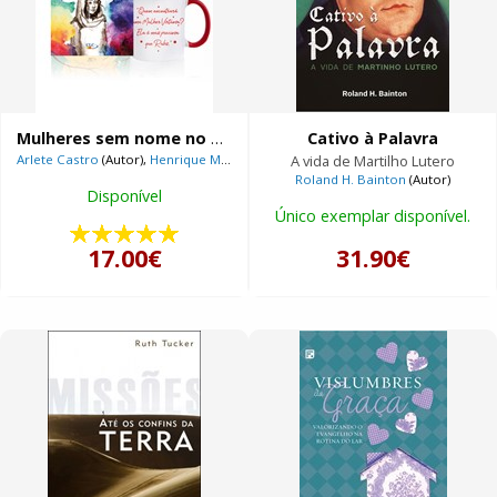
Mulheres sem nome no Velho Testamento + Caneca Provérbios 31:10
Cativo à Palavra
Arlete Castro
(Autor),
Henrique Martinowski
(Ilustrador)
A vida de Martilho Lutero
Roland H. Bainton
(Autor)
Disponível
Único exemplar disponível.
17.00€
31.90€