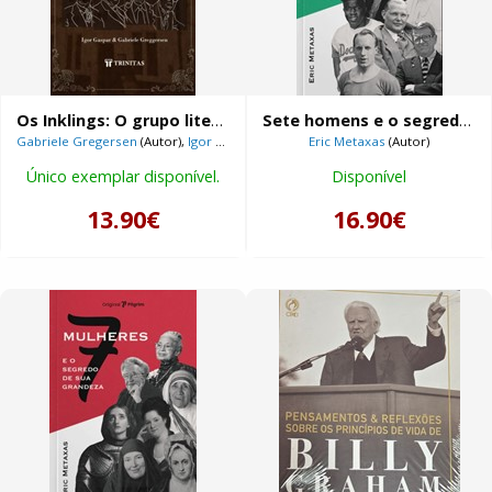
Os Inklings: O grupo literário de C.S. Lewis e J.R.R. Tolkien
Sete homens e o segredo de sua grandeza
Gabriele Gregersen
(Autor),
Igor Gaspar
(Autor)
Eric Metaxas
(Autor)
Único exemplar disponível.
Disponível
13.90€
16.90€