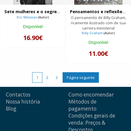
Sete mulheres e o segredo de sua grandeza
Pensamentos e reflexões sobre os princípios de vida de Billy Graham
Eric Metaxas
(Autor)
O pensamento de Billy Graham,
ricamente ilustrado com de sua
Disponível
carreira ministerial
Billy Graham
(Autor)
16.90€
Disponível
11.00€
1
2
3
Página seguinte
Contactos
Como encomendar
Nossa história
Métodos de
Blog
pagamento
Condições gerais de
venda: Preços &
Descontos