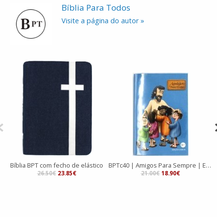
Bíblia Para Todos
Visite a página do autor »
Bíblia BPT com fecho de elástico
BPTc40 | Amigos Para Sempre | Edição Comum
B
26.50€
23.85€
21.00€
18.90€