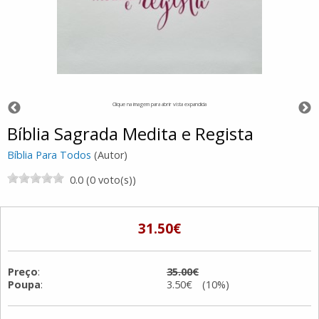
Clique na imagem para abrir vista expandida
Bíblia Sagrada Medita e Regista
Bíblia Para Todos
(Autor)
0.0 (0 voto(s))
31.50€
Preço
:
35.00€
Poupa
:
3.50€ (10%)