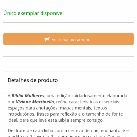
Único exemplar disponível.
Adicionar ao carrinho
Detalhes de produto
A
Bíblia Mulher
es
, uma edição cuidadosamente elaborada
por
Viviane Martinello
, reúne características essenciais:
espaços para anotações, mapas mentais, textos
introdutórios, frases para reflexão e o tamanho de fonte
ideal, para que leve esta Bíblia sempre consigo.
Desfrute de cada linha com a certeza de que, enquanto lê e
medita na Palavra, o Pai permanece ao seu lado. Que esta