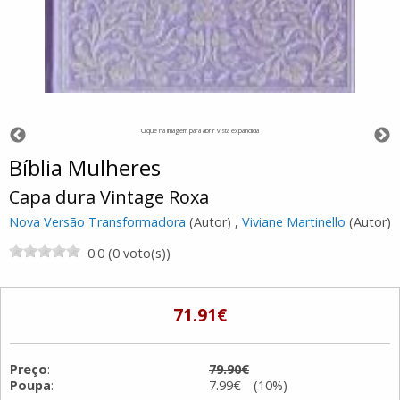
Clique na imagem para abrir vista expandida
Bíblia Mulheres
Capa dura Vintage Roxa
Nova Versão Transformadora
(Autor) ,
Viviane Martinello
(Autor)
0.0 (0 voto(s))
71.91€
Preço
:
79.90€
Poupa
:
7.99€ (10%)