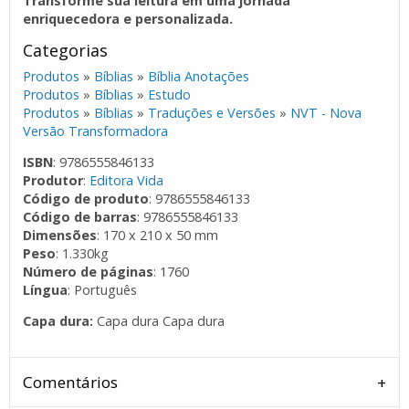
Transforme sua leitura em uma jornada
enriquecedora e personalizada.
Categorias
Produtos
»
Bíblias
»
Bíblia Anotações
Produtos
»
Bíblias
»
Estudo
Produtos
»
Bíblias
»
Traduções e Versões
»
NVT - Nova
Versão Transformadora
ISBN
: 9786555846133
Produtor
:
Editora Vida
Código de produto
: 9786555846133
Código de barras
: 9786555846133
Dimensões
: 170 x 210 x 50 mm
Peso
: 1.330kg
Número de páginas
: 1760
Língua
: Português
Capa dura:
Capa dura Capa dura
Comentários