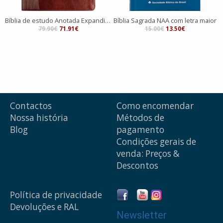
Bíblia de estudo Anotada Expandida
Bíblia Sagrada NAA com letra maior
79.90€
71.91€
15.00€
13.50€
Contactos
Como encomendar
Nossa história
Métodos de
Blog
pagamento
Condições gerais de
venda: Preços &
Descontos
Política de privacidade
Devoluções e RAL
Newsletter