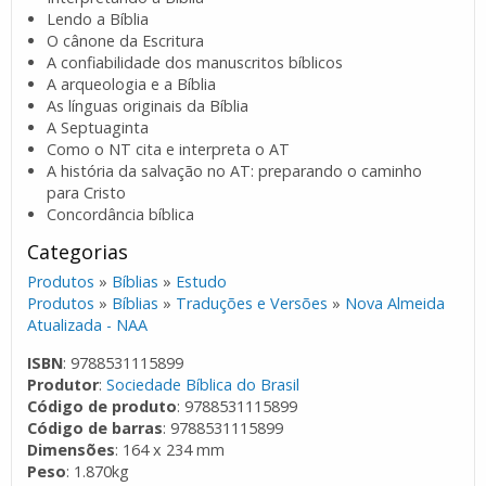
Lendo a Bíblia
O cânone da Escritura
A confiabilidade dos manuscritos bíblicos
A arqueologia e a Bíblia
As línguas originais da Bíblia
A Septuaginta
Como o NT cita e interpreta o AT
A história da salvação no AT: preparando o caminho
para Cristo
Concordância bíblica
Categorias
Produtos
»
Bíblias
»
Estudo
Produtos
»
Bíblias
»
Traduções e Versões
»
Nova Almeida
Atualizada - NAA
ISBN
: 9788531115899
Produtor
:
Sociedade Bíblica do Brasil
Código de produto
: 9788531115899
Código de barras
: 9788531115899
Dimensões
: 164 x 234 mm
Peso
: 1.870kg