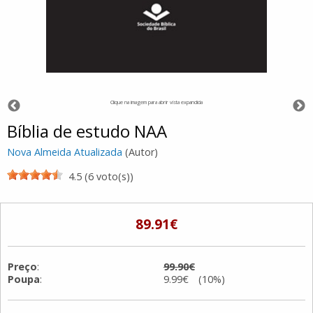
Clique na imagem para abrir vista expandida
Bíblia de estudo NAA
Nova Almeida Atualizada
(Autor)
4.5 (6 voto(s))
89.91€
Preço
:
99.90€
Poupa
:
9.99€ (10%)