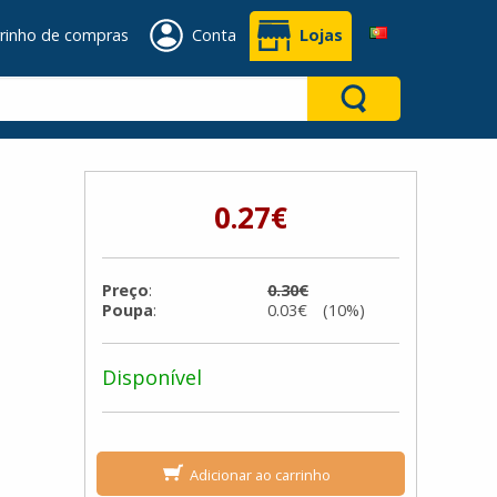
rinho de compras
Conta
Lojas
0.27€
Preço
:
0.30€
Poupa
:
0.03€ (10%)
Disponível
Adicionar ao carrinho