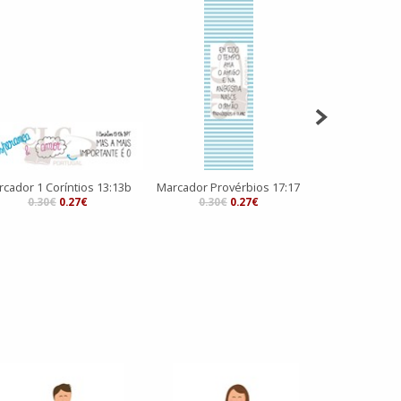
cador 1 Coríntios 13:13b
Marcador Provérbios 17:17
Marcador 1
0.30€
0.27€
0.30€
0.27€
0.30€