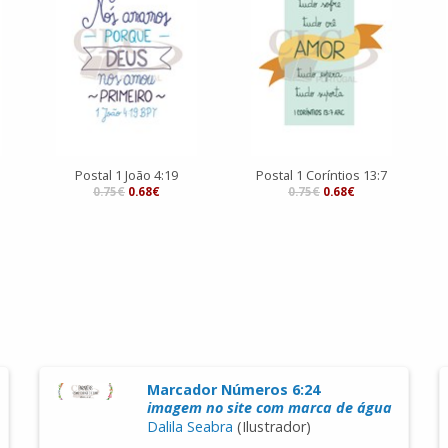
Postal 1 João 4:19
Postal 1 Coríntios 13:7
0.75€
0.68€
0.75€
0.68€
Marcador Números 6:24
imagem no site com marca de água
Dalila Seabra
(Ilustrador)