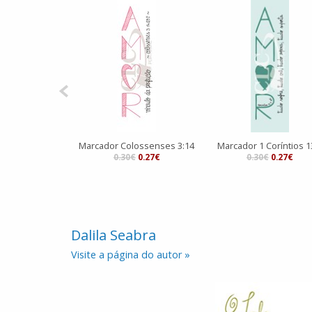
Marcador Colossenses 3:14
Marcador 1 Coríntios 1
0.30€
0.27€
0.30€
0.27€
Dalila Seabra
Visite a página do autor »