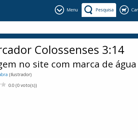
Menu
Pesquisa
Car
cador Colossenses 3:14
gem no site com marca de água
abra
(Ilustrador)
0.0 (0 voto(s))