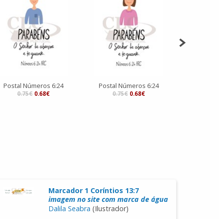
Postal Números 6:24
Postal Números 6:24
Postal M
0.75€
0.68€
0.75€
0.68€
0.7
Marcador 1 Coríntios 13:7
imagem no site com marca de água
Dalila Seabra
(Ilustrador)