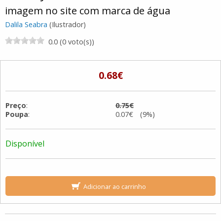
imagem no site com marca de água
Dalila Seabra
(Ilustrador)
0.0 (0 voto(s))
0.68€
Preço
:
0.75€
Poupa
:
0.07€ (9%)
Disponível
Adicionar ao carrinho