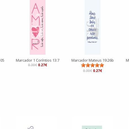
105
Marcador 1 Coríntios 13:7
Marcador Mateus 19:26b
M
0.30€
0.27€
0.30€
0.27€