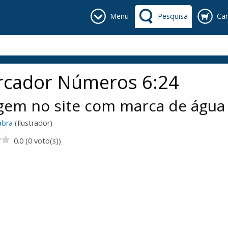
Menu
Pesquisa
Car
cador Números 6:24
gem no site com marca de água
abra
(Ilustrador)
0.0 (0 voto(s))