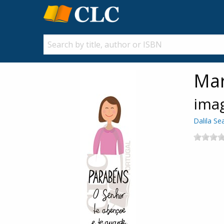
Mar
ima
Dalila Se