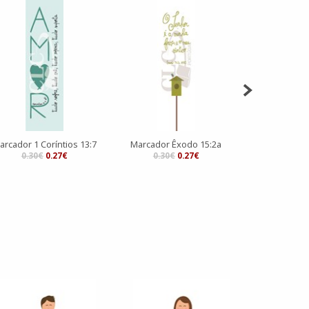
arcador 1 Coríntios 13:7
Marcador Êxodo 15:2a
Marcador 1 Co
0.30€
0.27€
0.30€
0.27€
0.30€