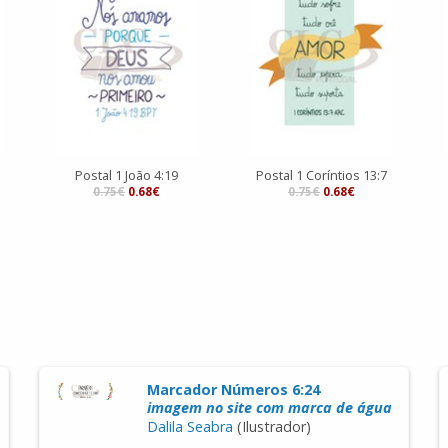
Postal 1 João 4:19
Postal 1 Coríntios 13:7
0.75€
0.68€
0.75€
0.68€
Marcador Números 6:24
imagem no site com marca de água
Dalila Seabra
(Ilustrador)