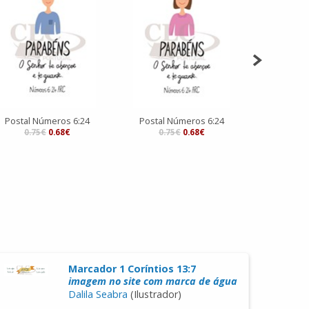
Postal Números 6:24
Postal Números 6:24
Postal M
0.75€
0.68€
0.75€
0.68€
0.7
Marcador 1 Coríntios 13:7
imagem no site com marca de água
Dalila Seabra
(Ilustrador)