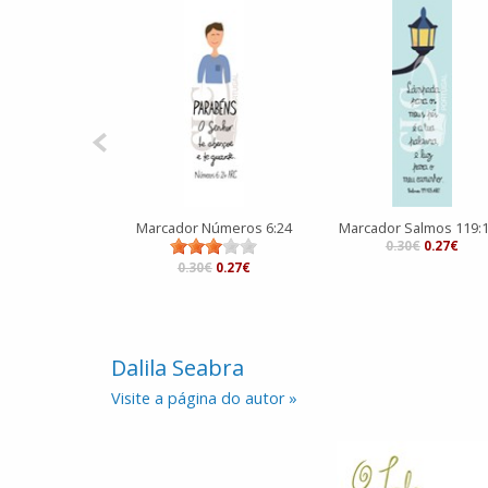
Marcador Números 6:24
Marcador Salmos 119:
0.30€
0.27€
0.30€
0.27€
Dalila Seabra
Visite a página do autor »