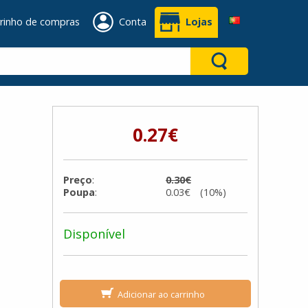
rinho de compras
Conta
Lojas
0.27€
Preço
:
0.30€
Poupa
:
0.03€ (10%)
Disponível
Adicionar ao carrinho