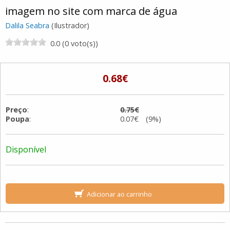
imagem no site com marca de água
Dalila Seabra
(Ilustrador)
0.0 (0 voto(s))
0.68€
Preço
:
0.75€
Poupa
:
0.07€ (9%)
Disponível
Adicionar ao carrinho